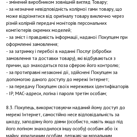
- змінений виробником зовнішній вигляд Товару;
- за незначне невідповідність колірної гами товару, що
може відрізнятися від оригіналу товару виключно через
різній колірній передачі моніторів персональних
комп'ютерів окремих моделей;
- за зміст і правдивість інформації, наданої Покупцем при
оформленні замовлення;
- за затримку і перебої в наданні Послуг (обробки
замовлення та доставки товару), які відбуваються з
причин, що знаходяться поза сферою його контролю;
- за протиправні незаконні дії, здійснені Покупцем за
допомогою даного доступу до мережі Інтернет;
- за передачу Покупцем своїх мережевих ідентифікаторів
- IP, MAC-адреси, логіна і пароля третім особам;
8.3. Покупець, використовуючи наданий йому доступ до
мережі Інтернет, самостійно несе відповідальність за
шкоду, заподіяну його діями (особисто, навіть якщо під
його логіном знаходилося іншу особу) особам або їх
майну, юридичним особам, державі чи моральним