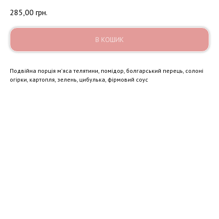
285,00
грн.
В КОШИК
Подвійна порція м'яса телятини, помідор, болгарський перець, солоні
огірки, картопля, зелень, цибулька, фірмовий соус